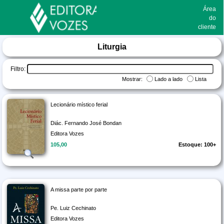
Área
do
cliente
Liturgia
Filtro:
Mostrar:
Lado a lado
Lista
Lecionário místico ferial
Diác. Fernando José Bondan
Editora Vozes
105,00
Estoque: 100+
A missa parte por parte
Pe. Luiz Cechinato
Editora Vozes