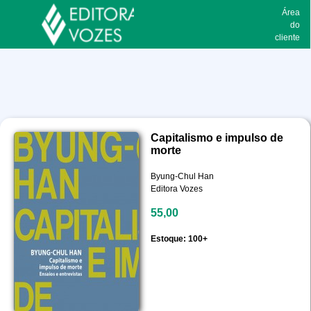
Área
do
cliente
Capitalismo e impulso de
morte
Byung-Chul Han
Editora Vozes
55,00
Estoque: 100+