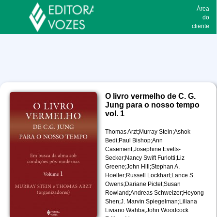
Área
do
cliente
O livro vermelho de C. G.
Jung para o nosso tempo
vol. 1
Thomas Arzt;Murray Stein;Ashok
Bedi;Paul Bishop;Ann
Casement;Josephine Evetts-
Secker;Nancy Swift Furlotti;Liz
Greene;John Hill;Stephan A.
Hoeller;Russell Lockhart;Lance S.
Owens;Dariane Pictet;Susan
Rowland;Andreas Schweizer;Heyong
Shen;J. Marvin Spiegelman;Liliana
Liviano Wahba;John Woodcock