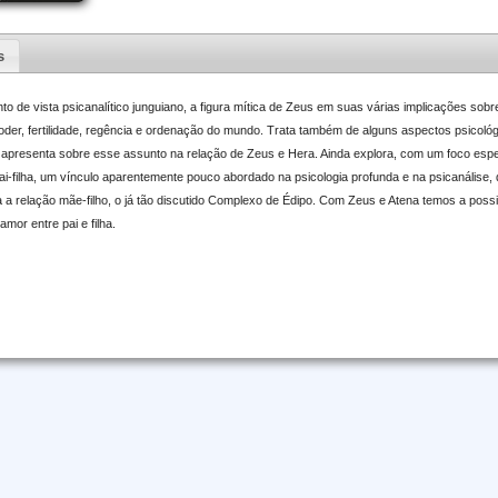
s
nto de vista psicanalítico junguiano, a figura mítica de Zeus em suas várias implicações s
poder, fertilidade, regência e ordenação do mundo. Trata também de alguns aspectos psicol
 apresenta sobre esse assunto na relação de Zeus e Hera. Ainda explora, com um foco espe
ai-filha, um vínculo aparentemente pouco abordado na psicologia profunda e na psicanálise,
 a relação mãe-filho, o já tão discutido Complexo de Édipo. Com Zeus e Atena temos a possi
amor entre pai e filha.