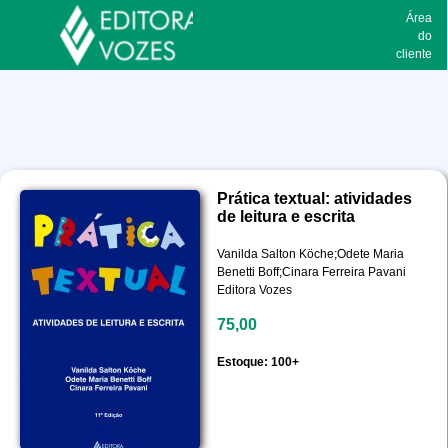
Área
do
cliente
Prática textual: atividades
de leitura e escrita
Vanilda Salton Köche;Odete Maria
Benetti Boff;Cinara Ferreira Pavani
Editora Vozes
75,00
Estoque: 100+