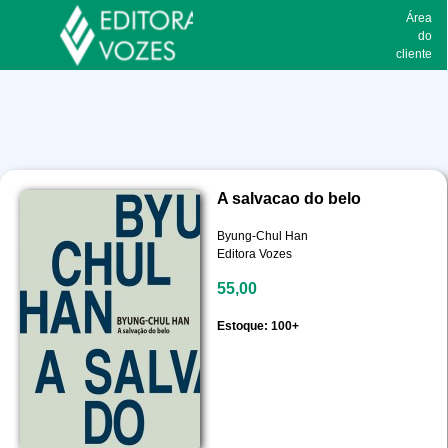
Área
do
cliente
A salvacao do belo
Byung-Chul Han
Editora Vozes
55,00
Estoque: 100+