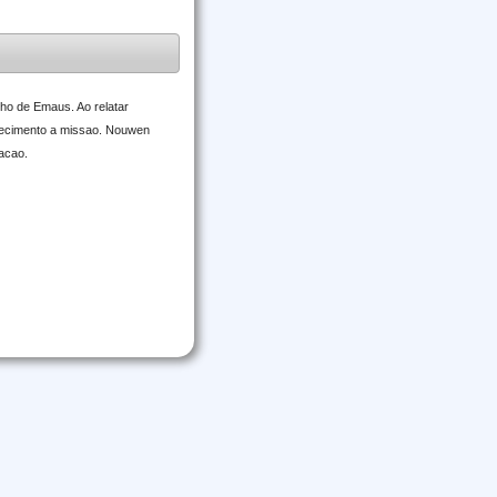
nho de Emaus. Ao relatar
nhecimento a missao. Nouwen
macao.