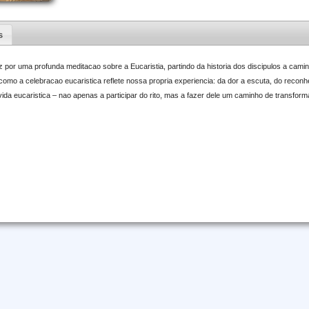
s
por uma profunda meditacao sobre a Eucaristia, partindo da historia dos discipulos a cami
 como a celebracao eucaristica reflete nossa propria experiencia: da dor a escuta, do reco
ida eucaristica – nao apenas a participar do rito, mas a fazer dele um caminho de transfor