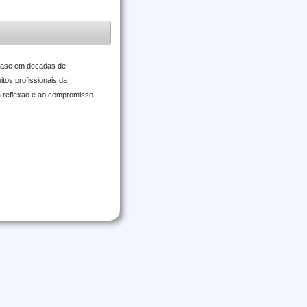
m base em decadas de
itos profissionais da
a reflexao e ao compromisso