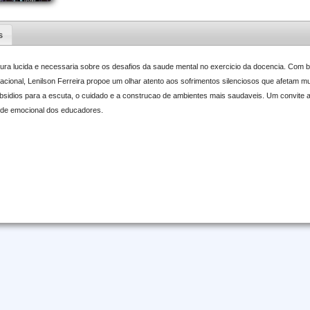
s
eitura lucida e necessaria sobre os desafios da saude mental no exercicio da docencia. Co
cacional, Lenilson Ferreira propoe um olhar atento aos sofrimentos silenciosos que afetam mu
sidios para a escuta, o cuidado e a construcao de ambientes mais saudaveis. Um convite 
ude emocional dos educadores.